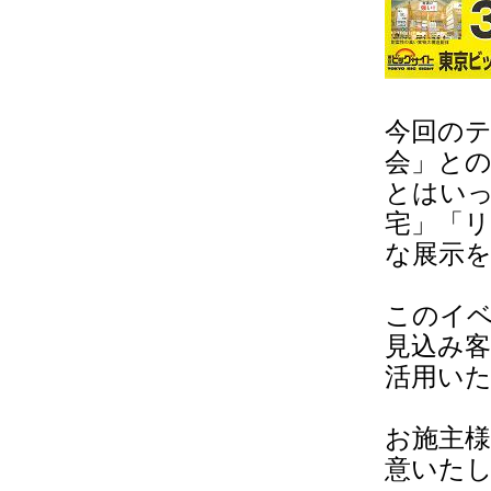
今回の
会」と
とはい
宅」「リ
な展示
このイ
見込み
活用い
お施主
意いた