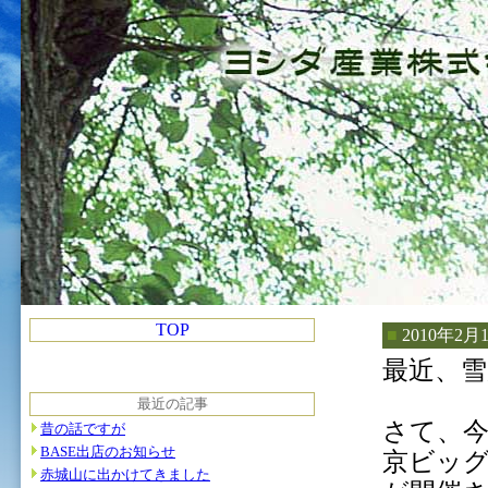
TOP
■
2010年
最近、
最近の記事
さて、今
昔の話ですが
BASE出店のお知らせ
京ビッ
赤城山に出かけてきました