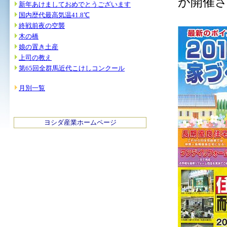
が開催
新年あけましておめでとうございます
国内歴代最高気温41.8℃
終戦前夜の空襲
木の橋
娘の置き土産
上司の教え
第65回全群馬近代こけしコンクール
月別一覧
ヨシダ産業ホームページ