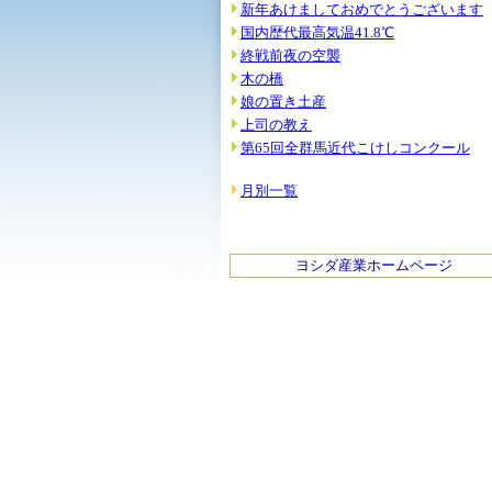
新年あけましておめでとうございます
国内歴代最高気温41.8℃
終戦前夜の空襲
木の橋
娘の置き土産
上司の教え
第65回全群馬近代こけしコンクール
月別一覧
ヨシダ産業ホームページ