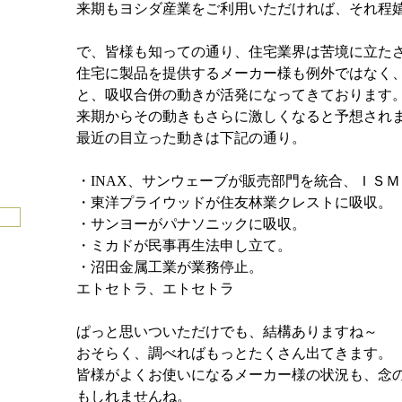
来期もヨシダ産業をご利用いただければ、それ程
で、皆様も知っての通り、住宅業界は苦境に立た
住宅に製品を提供するメーカー様も例外ではなく
と、吸収合併の動きが活発になってきております
来期からその動きもさらに激しくなると予想され
最近の目立った動きは下記の通り。
・INAX、サンウェーブが販売部門を統合、ＩＳ
・東洋プライウッドが住友林業クレストに吸収。
・サンヨーがパナソニックに吸収。
・ミカドが民事再生法申し立て。
・沼田金属工業が業務停止。
エトセトラ、エトセトラ
ぱっと思いついただけでも、結構ありますね～
おそらく、調べればもっとたくさん出てきます。
皆様がよくお使いになるメーカー様の状況も、念
もしれませんね。